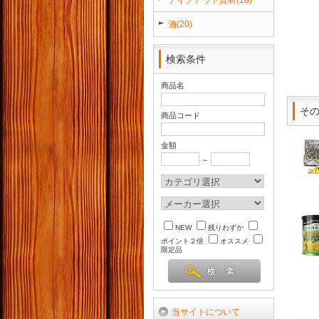
酒(20)
検索条件
商品名
そ
商品コード
金額
～
NEW
残りわずか
ポイント２倍
オススメ
限定品
当サイトについて