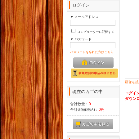
ログイン
▼ メールアドレス
コンピューターに記憶する
▼ パスワード
パスワードを忘れた方はこちら
画像を拡
現在のカゴの中
ログイ
ダウン
合計数量：
0
合計金額(税込)：
0円