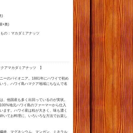
奥)
×横×奥)
るもの：マカダミアナッツ
 / ハマクアマカダミアナッツ 】
ニーのパイオニア。1881年にハワイで初め
いう、ハワイ島ハマクア地域にちなんで名
は、他国産も多く出回っているのが実状。
100%地元ハワイ島のファーマーから仕入
います。ハワイ産は粒が大きく、味も濃く
砕いてお料理に、いろいろな方法でお楽し
繊維、マグネシウム、マンガン、ミネラル