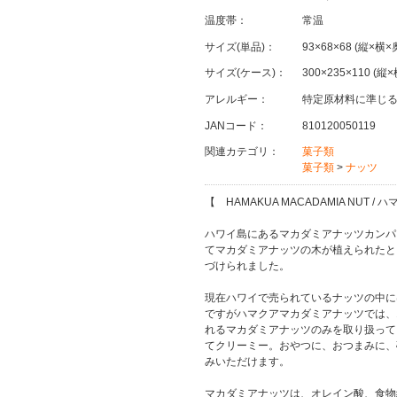
温度帯：
常温
サイズ(単品)：
93×68×68 (縦×横×
サイズ(ケース)：
300×235×110 (縦
アレルギー：
特定原材料に準じ
JANコード：
810120050119
関連カテゴリ：
菓子類
菓子類
>
ナッツ
【 HAMAKUA MACADAMIA NUT
ハワイ島にあるマカダミアナッツカンパ
てマカダミアナッツの木が植えられたと
づけられました。
現在ハワイで売られているナッツの中に
ですがハマクアマカダミアナッツでは、
れるマカダミアナッツのみを取り扱って
てクリーミー。おやつに、おつまみに、
みいただけます。
マカダミアナッツは、オレイン酸、食物