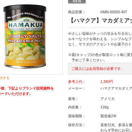
商品型番：
HMN-00005-INT
【ハマクア】マカダミアナッ
やさしい塩味がナッツの甘みを引き出し
ルキーなコクを味わえる、シンプルなプ
なく、サラダのアクセントやお菓子のト
※蓋(キャップ)の色が製造ロット毎に
予めご了承ください。
ご購入には会員登録が必要です。
大する
参考上代：
1,380円
ン後、下記よりブランド説明資料を
メーカー：
ハマクアマカダミ
ロードいただけます。
産地：
アメリカ
内容量：
128g
賞味期限：
製造後2年
保存方法：
直射日光、多湿を
わらず早めにお召