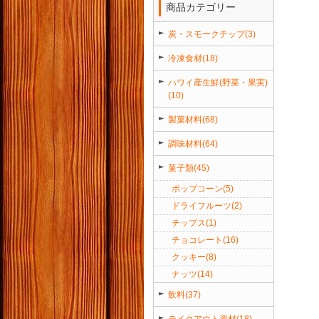
商品カテゴリー
炭・スモークチップ(3)
冷凍食材(18)
ハワイ産生鮮(野菜・果実)
(10)
製菓材料(68)
調味材料(64)
菓子類(45)
ポップコーン(5)
ドライフルーツ(2)
チップス(1)
チョコレート(16)
クッキー(8)
ナッツ(14)
飲料(37)
テイクアウト資材(18)