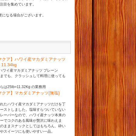
注目を集めています。
変更になる場合がございます。
マクア】ハワイ産マカダミアナッツ
 11.34kg
%ハワイ産マカダミアナッツ プレーン
ままでも、クラッシュして料理に使っても
は25lb=11.32Kg の業務用
マクア】マカダミアナッツ[無塩]
されたハワイ産マカダミアナッツだけを丁
ローストしました。塩味すらついていない
フレーバーなので、ハワイ産ナッツ本来の
キーでコクのある風味が贅沢に味わえま
そのままスナックとしてはもちろん、砕い
理やスイーツにも使いやすい一品。