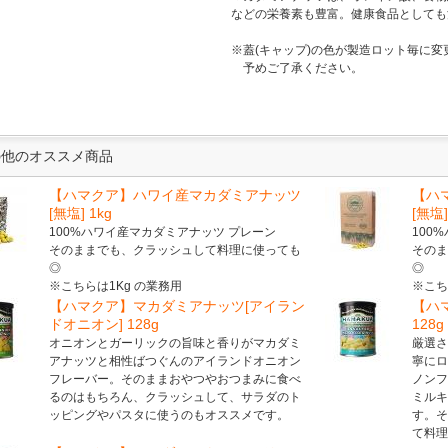
などの栄養素も豊富。健康食品としても
※蓋(キャップ)の色が製造ロット毎に
予めご了承ください。
の他のオススメ商品
【ハマクア】ハワイ産マカダミアナッツ
【ハ
[無塩] 1kg
[無塩]
100%ハワイ産マカダミアナッツ プレーン
100
そのままでも、クラッシュして料理に使っても
その
◎
◎
※こちらは1Kg の業務用
※こちら
【ハマクア】マカダミアナッツ[アイラン
【ハ
ドオニオン] 128g
128g
オニオンとガーリックの旨味と香りがマカダミ
厳選
アナッツと相性ばつぐんのアイランドオニオン
寧に
フレーバー。そのままおやつやおつまみに食べ
ノン
るのはもちろん、クラッシュして、サラダのト
ミル
ッピングやパスタに使うのもオススメです。
す。
て料