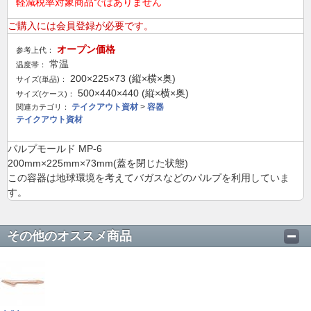
軽減税率対象商品ではありません
ご購入には会員登録が必要です。
オープン価格
参考上代：
常温
温度帯：
200×225×73 (縦×横×奥)
サイズ(単品)：
500×440×440 (縦×横×奥)
サイズ(ケース)：
テイクアウト資材
>
容器
関連カテゴリ：
テイクアウト資材
パルプモールド MP-6
200mm×225mm×73mm(蓋を閉じた状態)
この容器は地球環境を考えてバガスなどのパルプを利用していま
す。
その他のオススメ商品