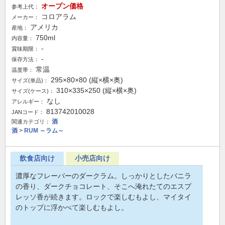
オープン価格
参考上代：
コロアラム
メーカー：
アメリカ
産地：
750ml
内容量：
-
賞味期限：
-
保存方法：
常温
温度帯：
295×80×80 (縦×横×奥)
サイズ(単品)：
310×335×250 (縦×横×奥)
サイズ(ケース)：
なし
アレルギー：
813742010028
JANコード：
酒
関連カテゴリ：
酒
>
RUM ～ラム～
飲食店向け
小売店向け
濃厚なフレーバーのダークラム。しっかりとしたバニラ
の香り、ダークチョコレート、そこへ淹れたてのエスプ
レッソ香が続きます。ロックで楽しむもよし、マイタイ
のトップに浮かべて楽しむもよし。