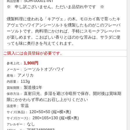
SOH-00001-INT
商品型番：
※ 申し訳ございません。ただいま品切れ中です ※
燻製料理に使われる「キアヴェ」の木。モロカイ島で育ったキ
アヴェでハワイアンシーソルトを燻製したものがこのフレーバ
ーソルトです。肉料理にかければ、手軽にスモークフレーバー
が楽しめます。こおばしい香りとほのかな苦みは、サラダに使
っても味に奥行きを与えてくれます。
ご購入には会員登録が必要です。
1,900円
参考上代：
シーソルトオブハワイ
メーカー：
アメリカ
産地：
113g
内容量：
製造後1年
賞味期限：
直射日光、多湿を避け冷暗所で保存。開封後は賞味期
保存方法：
限にかかわらず早めにお召し上がりください
常温
温度帯：
120×50×50 (縦×横×奥)
サイズ(単品)：
280×165×130 (縦×横×奥)
サイズ(ケース)：
なし
アレルギー：