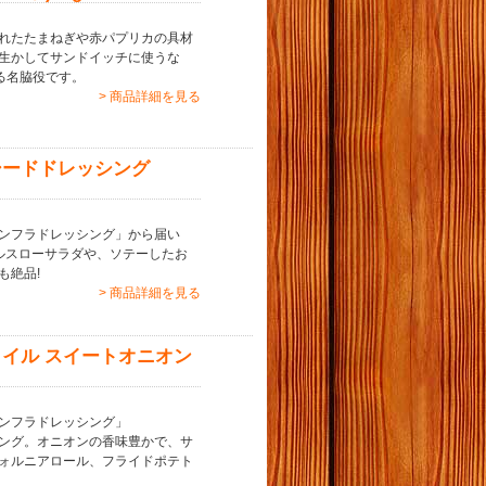
れたたまねぎや赤パプリカの具材
生かしてサンドイッチに使うな
る名脇役です。
> 商品詳細を見る
シードドレッシング
ンフラドレッシング」から届い
ルスローサラダや、ソテーしたお
も絶品!
> 商品詳細を見る
イル スイートオニオン
ンフラドレッシング」
ング。オニオンの香味豊かで、サ
ォルニアロール、フライドポテト