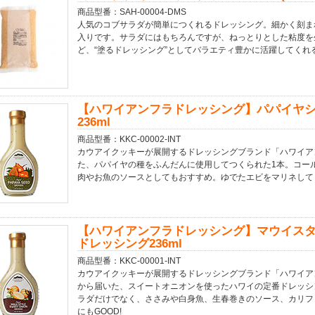
商品型番：SAH-00004-DMS
人気のコブサラダが簡単につくれるドレッシング。細かく刻ま
入りです。サラダにはもちろんですが、ねっとりとした粘度を
ど、“塗るドレッシング”としてバラエティ豊かに活躍してくれ
【ハワイアンフラドレッシング】パパイヤ
236ml
商品型番：KKC-00002-INT
カウアイクッキーが展開するドレッシングブランド「ハワイア
た、パパイヤの種をふんだんに使用してつくられた1本。コー
肉やお魚のソースとしてもおすすめ。ゆでたエビをマリネして
【ハワイアンフラドレッシング】マウイスタ
ドレッシング236ml
商品型番：KKC-00001-INT
カウアイクッキーが展開するドレッシングブランド「ハワイア
から届いた、スイートオニオンを使ったハワイの定番ドレッシ
ラダだけでなく、ささみや白身魚、生春巻きのソース、カリフ
にもGOOD!