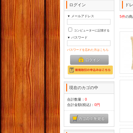
ログイン
ド
▼ メールアドレス
5件
の商
コンピューターに記憶する
▼ パスワード
パスワードを忘れた方はこちら
現在のカゴの中
合計数量：
0
合計金額(税込)：
0円