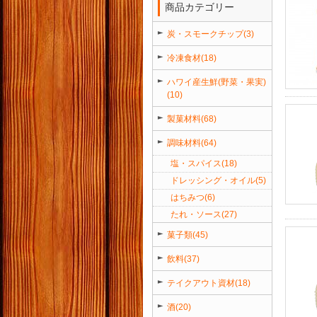
商品カテゴリー
炭・スモークチップ(3)
冷凍食材(18)
ハワイ産生鮮(野菜・果実)
(10)
製菓材料(68)
調味材料(64)
塩・スパイス(18)
ドレッシング・オイル(5)
はちみつ(6)
たれ・ソース(27)
菓子類(45)
飲料(37)
テイクアウト資材(18)
酒(20)