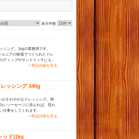
表示件数
シング。1kgの業務用です。
リフォルニアの牧場でつくられたドレ
のディップやサンドイッチにも。
> 商品詳細を見る
ッシング 340g
ンがさわやかなドレッシング。卵
白いソーセージに添えれば、思わ
い仕事をしてくれます。
> 商品詳細を見る
ド)1kg