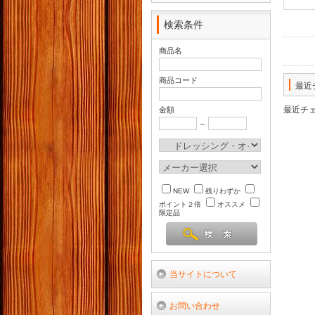
検索条件
商品名
商品コード
最近
最近チ
金額
～
NEW
残りわずか
ポイント２倍
オススメ
限定品
当サイトについて
お問い合わせ