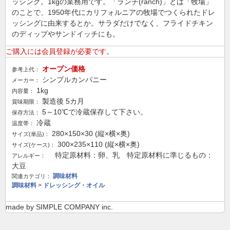
ッシング。1kgの業務用です。「ランチ(ranch)」とは「牧場」
のことで、1950年代にカリフォルニアの牧場でつくられたドレ
ッシングに由来するとか。サラダだけでなく、フライドチキン
のディップやサンドイッチにも。
ご購入には会員登録が必要です。
オープン価格
参考上代：
シンプルカンパニー
メーカー：
1kg
内容量：
製造後 5カ月
賞味期限：
5～10℃で冷蔵保存して下さい。
保存方法：
冷蔵
温度帯：
280×150×30 (縦×横×奥)
サイズ(単品)：
300×235×110 (縦×横×奥)
サイズ(ケース)：
特定原材料：卵、乳 特定原材料に準じるもの：
アレルギー：
大豆
調味材料
関連カテゴリ：
調味材料
>
ドレッシング・オイル
made by SIMPLE COMPANY inc.