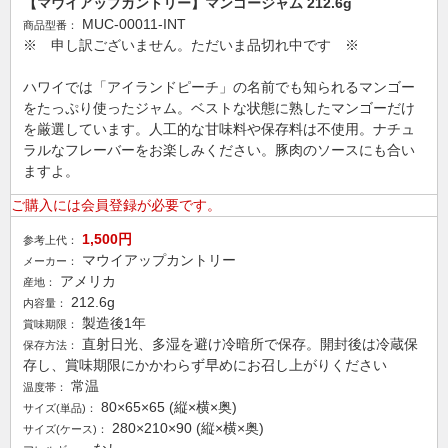
【マウイアップカントリー】マンゴージャム 212.6g
MUC-00011-INT
商品型番：
※ 申し訳ございません。ただいま品切れ中です ※
ハワイでは「アイランドピーチ」の名前でも知られるマンゴー
をたっぷり使ったジャム。ベストな状態に熟したマンゴーだけ
を厳選しています。人工的な甘味料や保存料は不使用。ナチュ
ラルなフレーバーをお楽しみください。豚肉のソースにも合い
ますよ。
ご購入には会員登録が必要です。
1,500円
参考上代：
マウイアップカントリー
メーカー：
アメリカ
産地：
212.6g
内容量：
製造後1年
賞味期限：
直射日光、多湿を避け冷暗所で保存。開封後は冷蔵保
保存方法：
存し、賞味期限にかかわらず早めにお召し上がりください
常温
温度帯：
80×65×65 (縦×横×奥)
サイズ(単品)：
280×210×90 (縦×横×奥)
サイズ(ケース)：