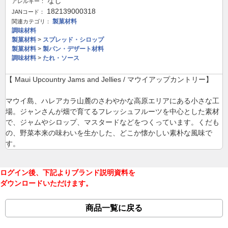
なし
アレルギー：
182139000318
JANコード：
製菓材料
関連カテゴリ：
調味材料
製菓材料
>
スプレッド・シロップ
製菓材料
>
製パン・デザート材料
調味材料
>
たれ・ソース
【 Maui Upcountry Jams and Jellies / マウイアップカントリー】
マウイ島、ハレアカラ山麓のさわやかな高原エリアにある小さな工
場。ジャンさんが畑で育てるフレッシュフルーツを中心とした素材
で、ジャムやシロップ、マスタードなどをつくっています。くだも
の、野菜本来の味わいを生かした、どこか懐かしい素朴な風味で
す。
ログイン後、下記よりブランド説明資料を
ダウンロードいただけます。
商品一覧に戻る